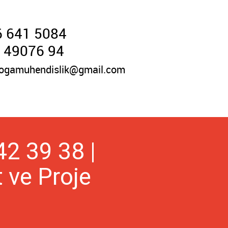
 641 5084
 49076 94
ogamuhendislik@gmail.com
2 39 38 |
 ve Proje