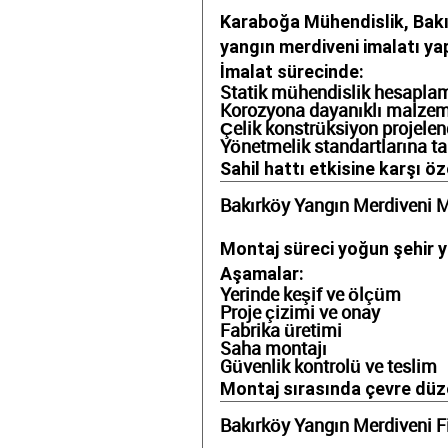
Karaboğa Mühendislik, Bakır
yangın merdiveni imalatı ya
İmalat sürecinde:
Statik mühendislik hesaplama
Korozyona dayanıklı malzeme
Çelik konstrüksiyon projelen
Yönetmelik standartlarına t
Sahil hattı etkisine karşı ö
Bakırköy Yangın Merdiveni M
Montaj süreci yoğun şehir y
Aşamalar:
Yerinde keşif ve ölçüm
Proje çizimi ve onay
Fabrika üretimi
Saha montajı
Güvenlik kontrolü ve teslim
Montaj sırasında çevre düze
Bakırköy Yangın Merdiveni Fi