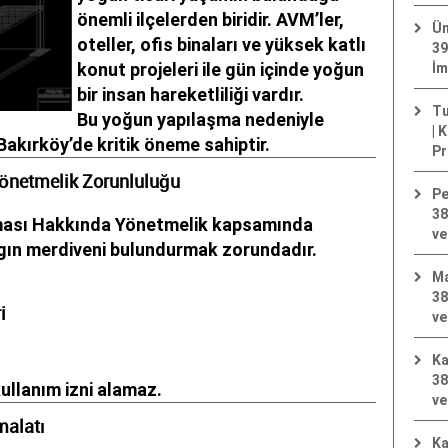
önemli ilçelerden biridir. AVM’ler,
Üm
oteller, ofis binaları ve yüksek katlı
39
konut projeleri ile gün içinde yoğun
İm
bir insan hareketliliği vardır.
Tu
Bu yoğun yapılaşma nedeniyle
| 
Bakırköy’de kritik öneme sahiptir.
Pr
Yönetmelik Zorunluluğu
Pe
38
ması Hakkında Yönetmelik kapsamında
ve
ngın merdiveni bulundurmak zorundadır.
Ma
38
i
ve
Ka
38
ullanım izni alamaz.
ve
malatı
Ka