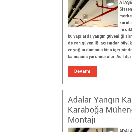
ATAŞEH
Sistem
merkez
kurulu
ile di
bu yapılarda yangın güvenliği si
de can güvenliği açısından büyük 
ve yoğun dumanın bina içerisinde 
kalmasına yardımcı olur. Acil du
Devamı
Adalar Yangın Ka
Karaboğa Mühendi
Montajı
ADALAR