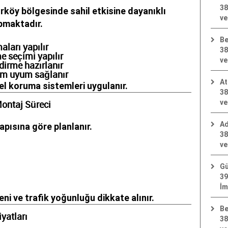
38
köy bölgesinde sahil etkisine dayanıklı
ve
pmaktadır.
Be
ları yapılır
38
 seçimi yapılır
ve
dirme hazırlanır
am uyum sağlanır
At
zel koruma sistemleri uygulanır.
38
ve
ontaj Süreci
Ad
apısına göre planlanır.
38
ve
Gü
39
İm
ni ve trafik yoğunluğu dikkate alınır.
Be
yatları
38