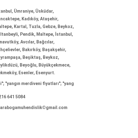
tanbul, Ümraniye, Üsküdar,
ncaktepe, Kadıköy, Ataşehir,
ltepe, Kartal, Tuzla, Gebze, Beykoz,
ltanbeyli, Pendik, Maltepe, İstanbul,
navutköy, Avcılar, Bağcılar,
hçelievler, Bakırköy, Başakşehir,
yrampaşa, Beşiktaş, Beykoz,
ylikdüzü, Beyoğlu, Büyükçekmece,
kmeköy, Esenler, Esenyurt.
 merdiveni fiyatları
"; "
yangın merdiveni firmaları
"; "
yangın merdiveni 
216 641 5084
arabogamuhendislik©gmail.com