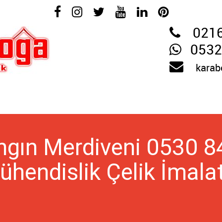
0216
0532
karab
ngın Merdiveni 0530 84
hendislik Çelik İmalat