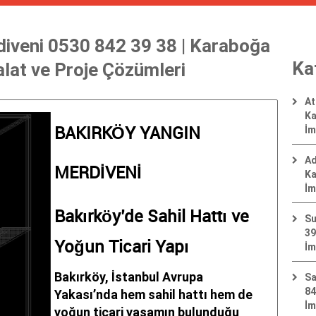
diveni 0530 842 39 38 | Karaboğa
Ka
alat ve Proje Çözümleri
At
Ka
İm
BAKIRKÖY YANGIN
Ad
MERDİVENİ
Ka
İm
Bakırköy’de Sahil Hattı ve
Su
39
Yoğun Ticari Yapı
İm
Bakırköy, İstanbul Avrupa
Sa
84
Yakası’nda hem sahil hattı hem de
İm
yoğun ticari yaşamın bulunduğu