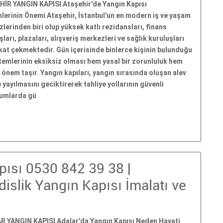
İR YANGIN KAPISI Ataşehir'de Yangın Kapısı
lerinin Önemi Ataşehir, İstanbul'un en modern iş ve yaşam
lerinden biri olup yüksek katlı rezidansları, finans
şları, plazaları, alışveriş merkezleri ve sağlık kuruluşları
kkat çekmektedir. Gün içerisinde binlerce kişinin bulunduğu
stemlerinin eksiksiz olması hem yasal bir zorunluluk hem
önem taşır. Yangın kapıları, yangın sırasında oluşan alev
yayılmasını geciktirerek tahliye yollarının güvenli
rumlarda gü
pısı 0530 842 39 38 |
slik Yangın Kapısı İmalatı ve
 YANGIN KAPISI Adalar'da Yangın Kapısı Neden Hayati