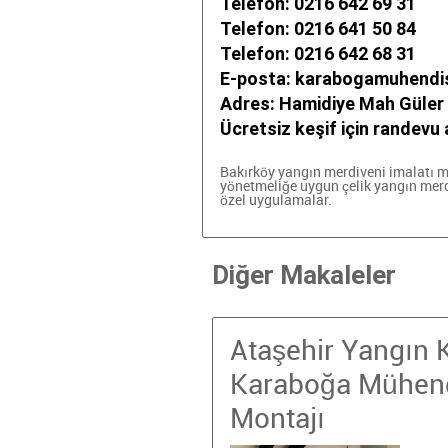
Telefon: 0216 642 69 31
Telefon: 0216 641 50 84
Telefon: 0216 642 68 31
E-posta:
karabogamuhendi
Adres: Hamidiye Mah Güler 
Ücretsiz keşif için randevu a
Bakırköy yangın merdiveni imalatı
m
yönetmeliğe uygun çelik yangın merd
özel uygulamalar.
Diğer Makaleler
Ataşehir Yangın 
Karaboğa Mühendi
Montajı