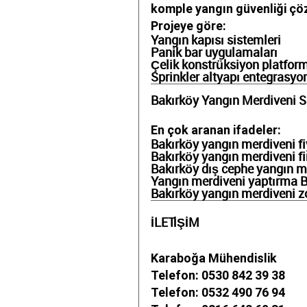
komple yangın güvenliği çö
Projeye göre:
Yangın kapısı sistemleri
Panik bar uygulamaları
Çelik konstrüksiyon platform
Sprinkler altyapı entegrasyo
Bakırköy Yangın Merdiveni S
En çok aranan ifadeler:
Bakırköy yangın merdiveni fi
Bakırköy yangın merdiveni fi
Bakırköy dış cephe yangın m
Yangın merdiveni yaptırma 
Bakırköy yangın merdiveni 
İLETİŞİM
Karaboğa Mühendislik
Telefon: 0530 842 39 38
Telefon: 0532 490 76 94