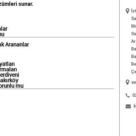
zümleri sunar.
İs
Sa
Ma
lar
Su
nu
Ar
ık Arananlar
Ba
Ba
yatları
Be
rmaları
Çe
erdiveni
Bakırköy
"
yangın merdiveni
"; "
yangın
zorunlu mu
0
k