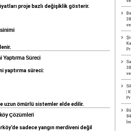
ve
atları proje bazlı değişiklik gösterir.
Be
38
ve
ksinimi
Şi
Ka
enir.
Pr
i Yaptırma Süreci
Sa
38
i yaptırma süreci:
ve
Si
| 
Pr
e uzun ömürlü sistemler elde edilir.
Bü
rköy Çözümleri
84
İm
rköy’de sadece yangın merdiveni değil