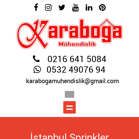
0216 641 5084
0532 49076 94
karabogamuhendislik@gmail.com
İstanbul Sprinkler