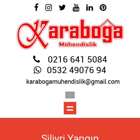
0216 641 5084
0532 49076 94
karabogamuhendislik@gmail.com
Silivri Yangın