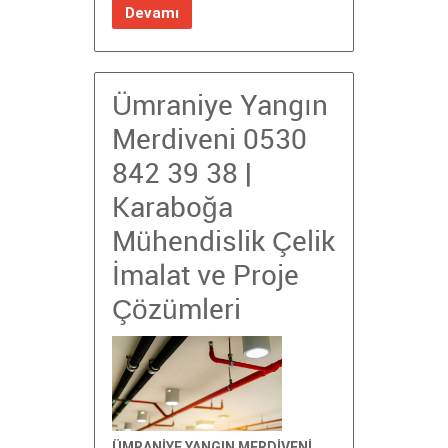
Devamı
Ümraniye Yangın
Merdiveni 0530
842 39 38 |
Karaboğa
Mühendislik Çelik
İmalat ve Proje
Çözümleri
ÜMRANİYE YANGIN MERDİVENİ