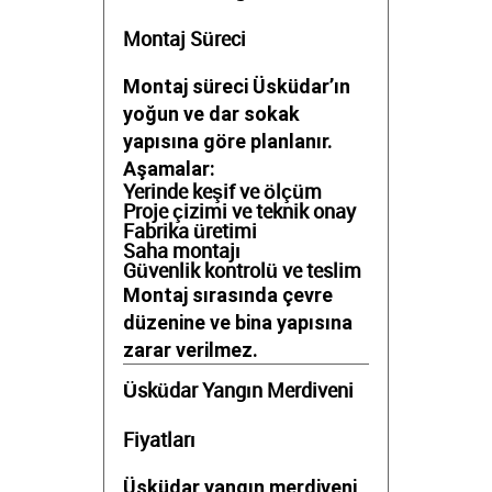
Montaj Süreci
Montaj süreci Üsküdar’ın
yoğun ve dar sokak
yapısına göre planlanır.
Aşamalar:
Yerinde keşif ve ölçüm
Proje çizimi ve teknik onay
Fabrika üretimi
Saha montajı
Güvenlik kontrolü ve teslim
Montaj sırasında çevre
düzenine ve bina yapısına
zarar verilmez.
Üsküdar Yangın Merdiveni
Fiyatları
Üsküdar yangın merdiveni