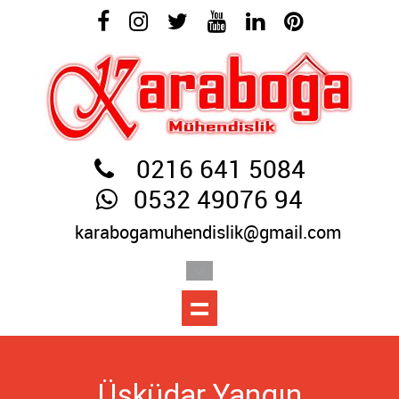
0216 641 5084
0532 49076 94
karabogamuhendislik@gmail.com
Üsküdar Yangın