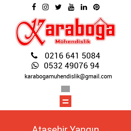
0216 641 5084
0532 49076 94
karabogamuhendislik@gmail.com
Ataşehir Yangın