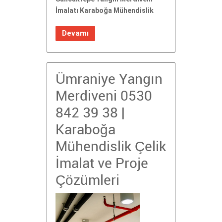
İmalatı Karaboğa Mühendislik
Devamı
Ümraniye Yangın
Merdiveni 0530
842 39 38 |
Karaboğa
Mühendislik Çelik
İmalat ve Proje
Çözümleri