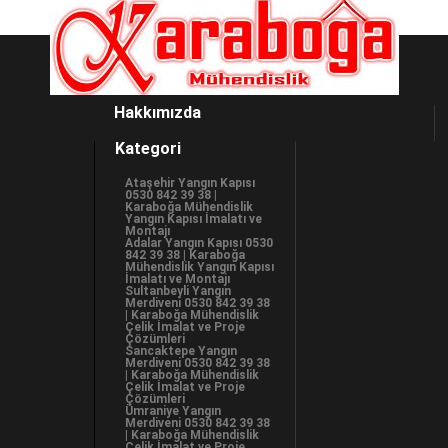
Hakkımızda
Kategori
Ataşehir Yangın Kapısı
0530 842 39 38 |
Karaboğa Mühendislik
Yangın Kapısı İmalatı ve
Montajı
Adalar Yangın Kapısı 0530
842 39 38 | Karaboğa
Mühendislik Yangın Kapısı
İmalatı ve Montajı
Sultanbeyli Yangın
Merdiveni 0530 842 39 38
| Karaboğa Mühendislik
Çelik İmalat ve Proje
Çözümleri
Sancaktepe Yangın
Merdiveni 0530 842 39 38
| Karaboğa Mühendislik
Çelik İmalat ve Proje
Çözümleri
Ümraniye Yangın
Merdiveni 0530 842 39 38
| Karaboğa Mühendislik
Çelik İmalat ve Proje