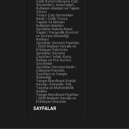
Çelik Konstrüksiyon Çatı
Sistemleri | Avantajları,
Kullanım Alanları ve Yapım
Süreci
Tonoz Çatı Sistemleri
Nedir | Çelik Tonoz
Yapılar ve Mimari
Kullanım Alanları
Sprinkler Bakımı Nasıl
Yapılır | Periyodik Kontrol
ve Sistem Güvenliği
Rehberi
Sprinkler Sistemi Fiyatları
| 2026 Maliyet Hesabı ve
Etkileyen Faktörler
Sprinkler Sistemi
Çeşitleri | Islak, Kuru,
Deluge ve Pre-Action
Sistemler
Sprinkler Sistemi Nedir |
Çalışma Prensibi,
Çeşitleri ve Yangın
Güvenliği
Yangın Merdiveni Statik
Hesap | Güvenlik, Yük
Taşıma ve Mühendislik
Analizi
Yangın Merdiveni Fiyatları
| 2026 Maliyet Hesabı ve
Etkileyen Unsurlar
SAYFALAR