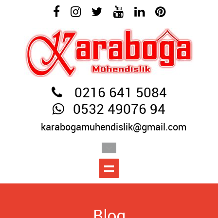
0216 641 5084
0532 49076 94
karabogamuhendislik@gmail.com
Blog