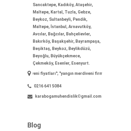
Sancaktepe, Kadıköy, Ataşehir,
Maltepe, Kartal, Tuzla, Gebze,
Beykoz, Sultanbeyli, Pendik,
Maltepe, İstanbul, Arnavutköy,
Avcılar, Bağcılar, Bahçelievler,
Bakırköy, Başakşehir, Bayrampaşa,
Beşiktaş, Beykoz, Beylikdüzü,
Beyoğlu, Büyükçekmece,
Çekmeköy, Esenler, Esenyurt.
merdiveni fiyatları
"; "
yangın merdiveni firmaları
"; "
yangın merdiveni 
0216 641 5084
karabogamuhendislik©gmail.com
Blog