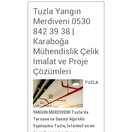
Tuzla Yangın
Merdiveni 0530
842 39 38 |
Karaboğa
Mühendislik Çelik
İmalat ve Proje
Çözümleri
TUZLA
YANGIN MERDİVENİ Tuzla’da
Tersane ve Sanayi Ağırlıklı
Yapılaşma Tuzla, İstanbul’un en