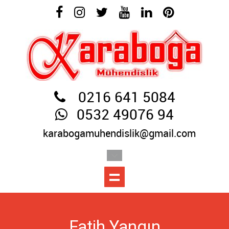
0216 641 5084
0532 49076 94
karabogamuhendislik@gmail.com
Fatih Yangın