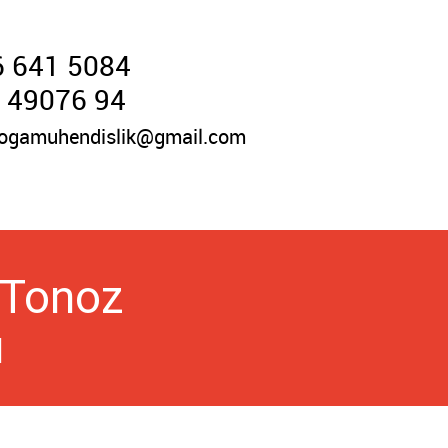
 641 5084
 49076 94
ogamuhendislik@gmail.com
k Tonoz
ı