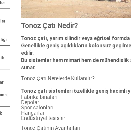
ler
ler
Tonoz Çatı Nedir?
Tonoz çatı, yarım silindir veya eğrisel formda
liği
Genellikle geniş açıklıkların kolonsuz geçilm
edilir.
lik
Bu sistemler hem mimari hem de mühendislik
sunar.
Tonoz Çatı Nerelerde Kullanılır?
ar
Tonoz çatı sistemleri özellikle geniş hacimli ya
uma |
Fabrika binaları
Depolar
Spor salonları
Hangarlar
ik
Endüstriyel tesisler
Tonoz Çatının Avantajları