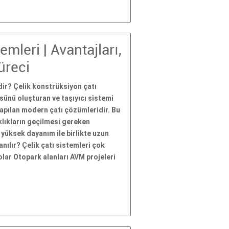
mleri | Avantajları,
üreci
ir? Çelik konstrüksiyon çatı
üsünü oluşturan ve taşıyıcı sistemi
apılan modern çatı çözümleridir. Bu
klıkların geçilmesi gereken
, yüksek dayanım ile birlikte uzun
nılır? Çelik çatı sistemleri çok
polar Otopark alanları AVM projeleri