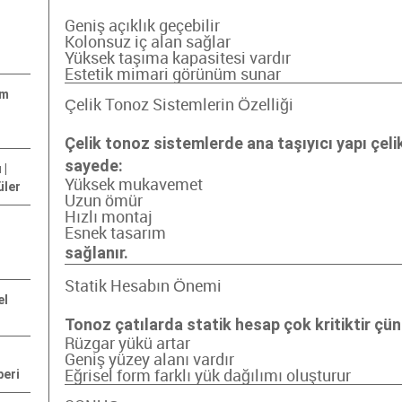
Geniş açıklık geçebilir
Kolonsuz iç alan sağlar
Yüksek taşıma kapasitesi vardır
Estetik mimari görünüm sunar
um
Çelik Tonoz Sistemlerin Özelliği
Çelik tonoz sistemlerde ana taşıyıcı yapı çelik
sayede:
 |
Yüksek mukavemet
üler
Uzun ömür
Hızlı montaj
Esnek tasarım
sağlanır.
Statik Hesabın Önemi
el
Tonoz çatılarda statik hesap çok kritiktir çün
Rüzgar yükü artar
Geniş yüzey alanı vardır
beri
Eğrisel form farklı yük dağılımı oluşturur