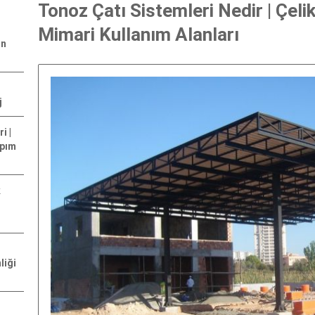
Tonoz Çatı Sistemleri Nedir | Çeli
Mimari Kullanım Alanları
ın
j
i |
apım
k
liği