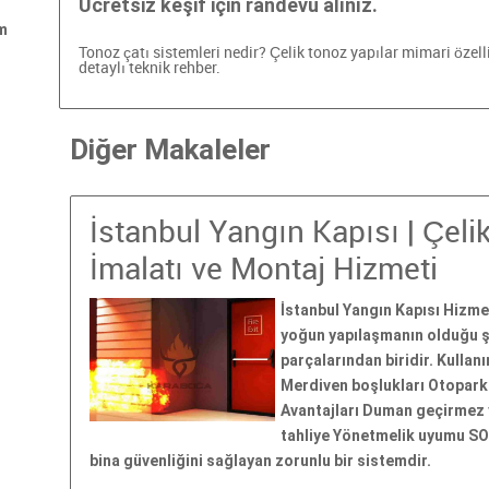
Ücretsiz keşif için randevu alınız.
m
Tonoz çatı sistemleri nedir? Çelik tonoz yapılar
mimari özell
detaylı teknik rehber.
Diğer Makaleler
İstanbul Yangın Kapısı | Çeli
İmalatı ve Montaj Hizmeti
İstanbul Yangın Kapısı Hizmet
yoğun yapılaşmanın olduğu şe
parçalarından biridir. Kullan
Merdiven boşlukları Otopark ç
Avantajları Duman geçirmez y
tahliye Yönetmelik uyumu SO
bina güvenliğini sağlayan zorunlu bir sistemdir.