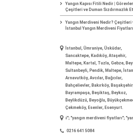
Yangın Kapısı Fitili Nedir | Görevler
Çeşitleri ve Duman Sızdırmazlık Et
Yangın Merdiveni Nedir? Çeşitleri 
İstanbul Yangın Merdiveni Fiyatlar
İstanbul, Ümraniye, Üsküdar,
Sancaktepe, Kadıköy, Ataşehir,
Maltepe, Kartal, Tuzla, Gebze, Be
Sultanbeyli, Pendik, Maltepe, İstan
Arnavutköy, Avcılar, Bağcılar,
Bahçelievler, Bakırköy, Başakşehir
Bayrampaşa, Beşiktaş, Beykoz,
Beylikdüzü, Beyoğlu, Büyükçekme
Çekmeköy, Esenler, Esenyurt.
"
yangın merdiveni
"; "
yangın merdiveni fiyatları
"; "
yangın merdiv
0216 641 5084