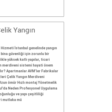
Çelik Yangın
 Hizmeti İstanbul genelinde yangın
bina güvenliği için zorunlu bir
kle yüksek katlı yapılar, ticari
ın merdiveni sistemi hayati önem
ılır? Apartmanlar AVM’ler Fabrikalar
leri Çelik Yangın Merdiveni
Uzun ömür Hızlı montaj Yönetmelik
bul’da Neden Profesyonel Uygulama
oğunluğu ve yapı çeşitliliği
ri mutlaka mü