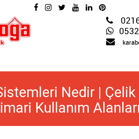
0216
0532
karab
istemleri Nedir | Çeli
imari Kullanım Alanlar