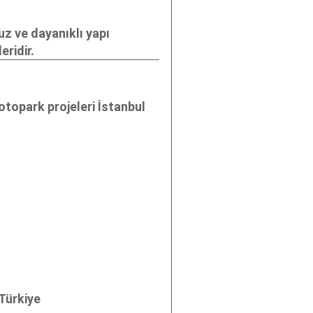
uz ve dayanıklı yapı
eridir.
 otopark projeleri İstanbul
i
"; "
z tipi yangın merdiveni
"; "
istanbul yangın merdiveni
"; "
yangın dol
Türkiye