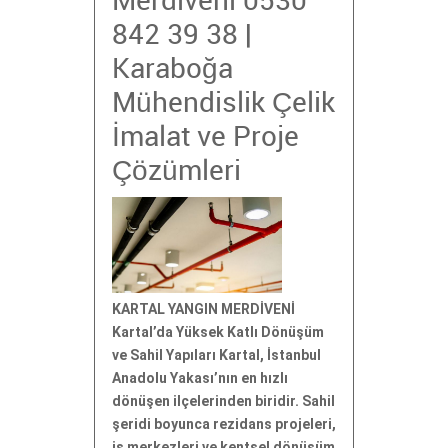
Merdiveni 0530
842 39 38 |
Karaboğa
Mühendislik Çelik
İmalat ve Proje
Çözümleri
KARTAL YANGIN MERDİVENİ
Kartal’da Yüksek Katlı Dönüşüm
ve Sahil Yapıları Kartal, İstanbul
Anadolu Yakası’nın en hızlı
dönüşen ilçelerinden biridir. Sahil
şeridi boyunca rezidans projeleri,
iş merkezleri ve kentsel dönüşüm