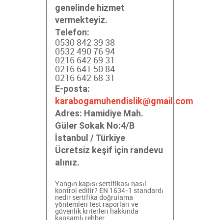
genelinde hizmet
vermekteyiz.
Telefon:
0530 842 39 38
0532 490 76 94
0216 642 69 31
0216 641 50 84
0216 642 68 31
E-posta:
karabogamuhendislik@gmail.com
Adres:
Hamidiye Mah.
Güler Sokak No:4/B
İstanbul / Türkiye
Ücretsiz keşif için randevu
alınız.
Yangın kapısı sertifikası nasıl
kontrol edilir? EN 1634-1 standardı
nedir
sertifika doğrulama
yöntemleri
test raporları ve
güvenlik kriterleri hakkında
kapsamlı rehber.