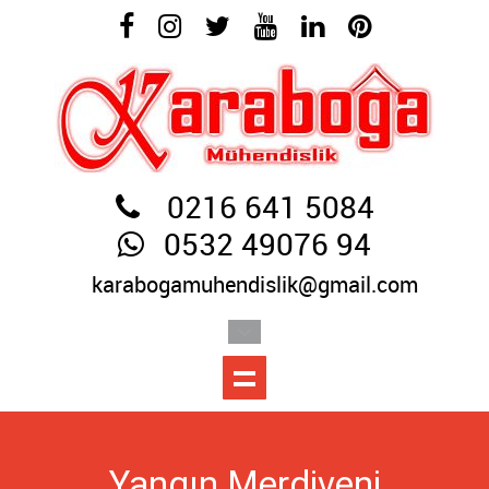
0216 641 5084
0532 49076 94
karabogamuhendislik@gmail.com
Yangın Merdiveni