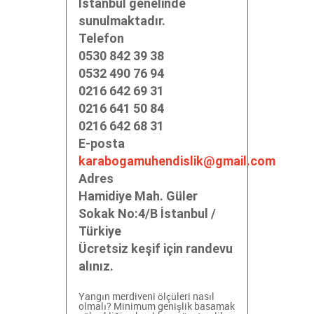
İstanbul genelinde
sunulmaktadır.
Telefon
0530 842 39 38
0532 490 76 94
0216 642 69 31
0216 641 50 84
0216 642 68 31
E-posta
karabogamuhendislik@gmail.com
Adres
Hamidiye Mah. Güler
Sokak No:4/B İstanbul /
Türkiye
Ücretsiz keşif için randevu
alınız.
Yangın merdiveni ölçüleri nasıl
olmalı? Minimum genişlik
basamak