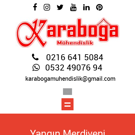
0216 641 5084
0532 49076 94
karabogamuhendislik@gmail.com
Yangın Merdiveni