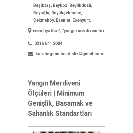
Beşiktaş, Beykoz, Beylikdüzü,
Beyoğlu, Büyükçekmece,
Çekmeköy, Esenler, Esenyurt.
merdiveni fiyatları
"; "
yangın merdiveni firmaları
"; "
yangın merdiveni 
0216 641 5084
karabogamuhendislik©gmail.com
Yangın Merdiveni
Ölçüleri | Minimum
Genişlik, Basamak ve
Sahanlık Standartları