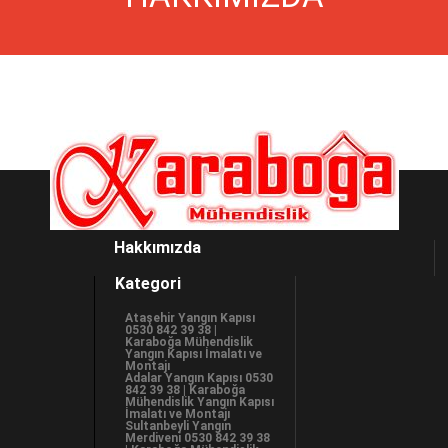
Hakkımızda
Kategori
Ataşehir Yangın Kapısı
0530 842 39 38 |
Karaboğa Mühendislik
Yangın Kapısı İmalatı ve
Montajı
Adalar Yangın Kapısı 0530
842 39 38 | Karaboğa
Mühendislik Yangın Kapısı
İmalatı ve Montajı
Sultanbeyli Yangın
Merdiveni 0530 842 39 38