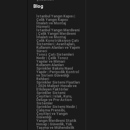
Blog
İstanbul Yangın Kapısı |
Çelik Yangın Kapısı
İmalatı ve Montaj
Hizmeti
İstanbul Yangın Merdiveni
| Çelik Yangın Merdiveni
İmalatı ve Montaj
Çelik Konstrüksiyon Çatı
Sistemleri | Avantajları,
Kullanım Alanları ve Yapım
Süreci
Tonoz Çatı Sistemleri
Nedir | Çelik Tonoz
Yapılar ve Mimari
Kullanım Alanları
Sprinkler Bakımı Nasıl
Yapılır | Periyodik Kontrol
ve Sistem Güvenliği
Rehberi
Sprinkler Sistemi Fiyatları
| 2026 Maliyet Hesabı ve
Etkileyen Faktörler
Sprinkler Sistemi
Çeşitleri | Islak, Kuru,
Deluge ve Pre-Action
Sistemler
Sprinkler Sistemi Nedir |
Çalışma Prensibi,
Çeşitleri ve Yangın
Güvenliği
Yangın Merdiveni Statik
Hesap | Güvenlik, Yük
Taşıma ve Mühendislik